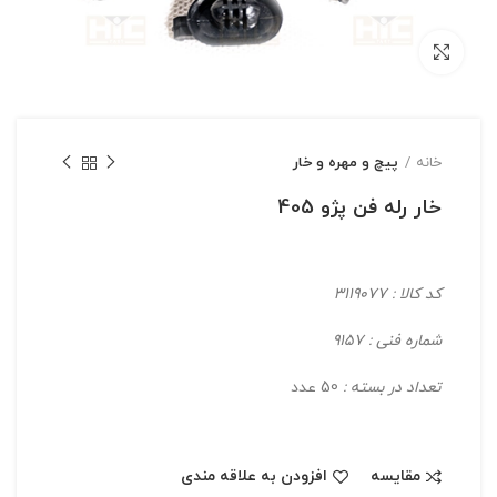
بزرگنمایی تصویر
خانه
پیچ و مهره و خار
خار رله فن پژو 405
کد کالا : 3119077
شماره فنی : 9157
تعداد در بسته :
50 عدد
مقایسه
افزودن به علاقه مندی