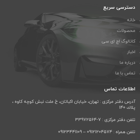
دسترسی سریع
خانه
محصولات
کاتالوگ اچ ای سی
اخبار
درباره ما
تماس با ما
اطلاعات تماس
آدرس دفتر مرکزی : تهران، خيابان اكباتان، خ ملت نبش كوچه كاوه ،
پلاك 140
تلفن دفتر مرکزی : 7-33972564
تلفن همراه : 09121204574 – 09123441109