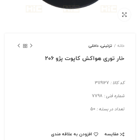
بزرگنمایی تصویر
خانه
تزئینی، داخلی
خار توری هواکش کاپوت پژو 206
کد کالا :
3119127
شماره فنی :
7798
تعداد در بسته :
50
مقایسه
افزودن به علاقه مندی