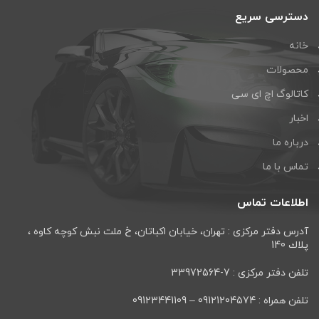
دسترسی سریع
خانه
محصولات
کاتالوگ اچ ای سی
اخبار
درباره ما
تماس با ما
اطلاعات تماس
آدرس دفتر مرکزی : تهران، خيابان اكباتان، خ ملت نبش كوچه كاوه ،
پلاك 140
تلفن دفتر مرکزی : 7-33972564
تلفن همراه : 09121204574 – 09123441109