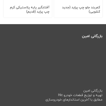
كمربند جلو چپ پراید (جديد
آفتابگیر پایه پلاستیکی کرم
كشویی)
چپ پراید (قدیم)
بازرگانی امین
بازرگانی امین
تهیه و توزیع قطعات خودرو Hic
مطابق با آخرین استاندارهای خودروسازی