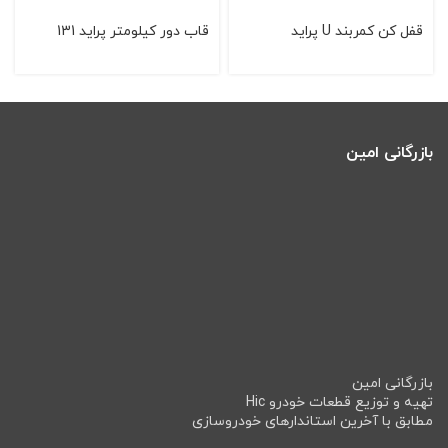
قفل كن كمربند U پراید
قاب دور كیلومتر پراید 131
بازرگانی امین
بازرگانی امین
تهیه و توزیع قطعات خودرو Hic
مطابق با آخرین استاندارهای خودروسازی