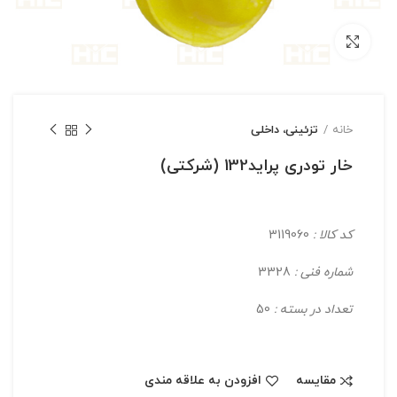
بزرگنمایی تصویر
خانه
تزئینی، داخلی
خار تودری پراید132 (شرکتی)
کد کالا :
3119060
شماره فنی :
3328
تعداد در بسته :
50
مقایسه
افزودن به علاقه مندی