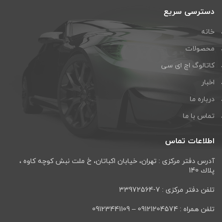
دسترسی سریع
خانه
محصولات
کاتالوگ اچ ای سی
اخبار
درباره ما
تماس با ما
اطلاعات تماس
آدرس دفتر مرکزی : تهران، خيابان اكباتان، خ ملت نبش كوچه كاوه ،
پلاك 140
تلفن دفتر مرکزی : 7-33972564
تلفن همراه : 09121204574 – 09123441109