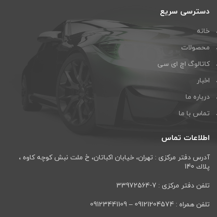
دسترسی سریع
خانه
محصولات
کاتالوگ اچ ای سی
اخبار
درباره ما
تماس با ما
اطلاعات تماس
آدرس دفتر مرکزی : تهران، خيابان اكباتان، خ ملت نبش كوچه كاوه ،
پلاك 140
تلفن دفتر مرکزی : 7-33972564
تلفن همراه : 09121204574 – 09123441109