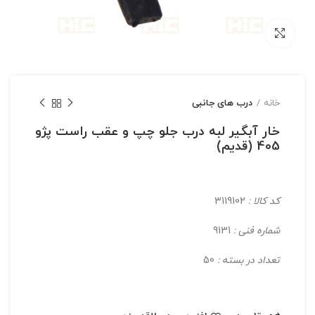
بزرگنمایی تصویر
خانه
درب های جانبی
خار آبگیر لبه درب جلو چپ و عقب راست پژو
405 (قدیم)
کد کالا :
3119102
شماره فنی :
9131
تعداد در بسته :
50