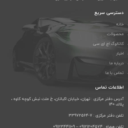
دسترسی سریع
خانه
محصولات
کاتالوگ اچ ای سی
اخبار
درباره ما
تماس با ما
اطلاعات تماس
آدرس دفتر مرکزی : تهران، خيابان اكباتان، خ ملت نبش كوچه كاوه ،
پلاك 140
تلفن دفتر مرکزی : 7-33972564
تلفن همراه : 09121204574 – 09123441109