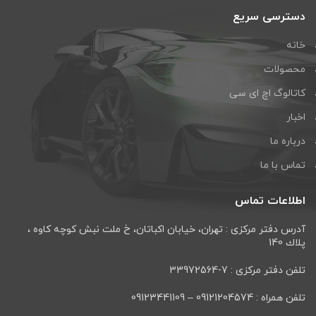
دسترسی سریع
خانه
محصولات
کاتالوگ اچ ای سی
اخبار
درباره ما
تماس با ما
اطلاعات تماس
آدرس دفتر مرکزی : تهران، خيابان اكباتان، خ ملت نبش كوچه كاوه ،
پلاك 140
تلفن دفتر مرکزی : 7-33972564
تلفن همراه : 09121204574 – 09123441109