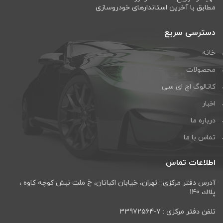
مطابق با آخرین استاندارهای خودروسازی
دسترسی سریع
خانه
محصولات
کاتالوگ اچ ای سی
اخبار
درباره ما
تماس با ما
اطلاعات تماس
آدرس دفتر مرکزی : تهران، خيابان اكباتان، خ ملت نبش كوچه كاوه ،
پلاك 140
تلفن دفتر مرکزی : 7-33972564