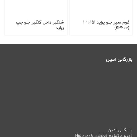
فوم سپر جلو پراید 151-131
شلگیر داخل گلگیر جلو چپ
(KP200)
پراید
بازرگانی امین
بازرگانی امین
تهیه و توزیع قطعات خودرو Hic