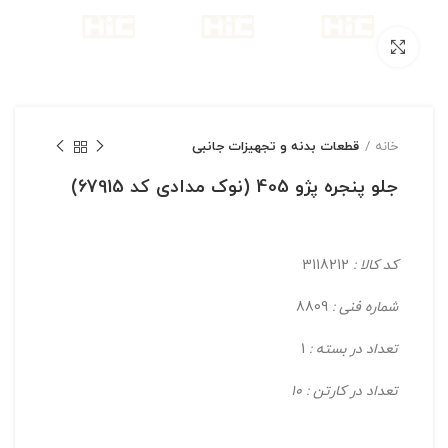
بزرگنمایی تصویر
خانه
قطعات بدنه و تجهیزات جانبی
جلو پنجره پژو 405 (نوک مدادی کد 67915)
کد کالا :
3118212
شماره فنی :
8809
تعداد در بسته :
1
تعداد در کارتن : 10