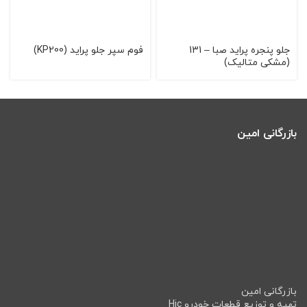
جلو پنجره پراید صبا – 131
فوم سپر جلو پراید (KP200)
(مشکی متالیک)
بازرگانی امین
بازرگانی امین
تهیه و توزیع قطعات خودرو Hic