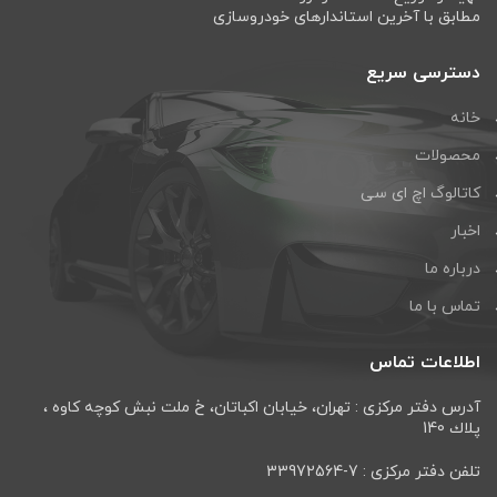
مطابق با آخرین استاندارهای خودروسازی
دسترسی سریع
خانه
محصولات
کاتالوگ اچ ای سی
اخبار
درباره ما
تماس با ما
اطلاعات تماس
آدرس دفتر مرکزی : تهران، خيابان اكباتان، خ ملت نبش كوچه كاوه ،
پلاك 140
تلفن دفتر مرکزی : 7-33972564