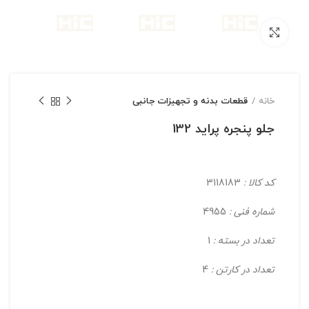
بزرگنمایی تصویر
خانه
قطعات بدنه و تجهیزات جانبی
جلو پنجره پرايد 132
کد کالا :
3118183
شماره فنی :
4955
تعداد در بسته :
1
تعداد در کارتن :
4