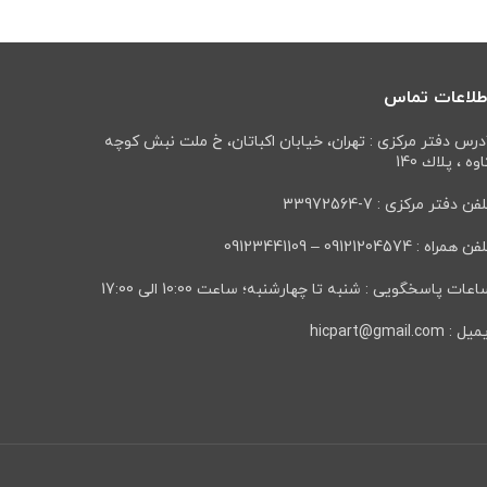
طلاعات تماس
درس دفتر مرکزی : تهران، خيابان اكباتان، خ ملت نبش كوچه
وه ، پلاك 140
فن دفتر مرکزی : 7-33972564
ن همراه : 09121204574 – 09123441109
عات پاسخگویی : شنبه تا چهارشنبه؛ ساعت 10:00 الی 17:00
ل : hicpart@gmail.com