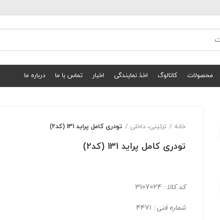
محصولات
کاتالوگ
اخذ نمایندگی
اخبار
تماس با ما
درباره ما
خانه
تزئینی، داخلی
تودری کامل پرايد 131 (کد2)
تودری کامل پرايد 131 (کد2)
کد کالا :
3107024
شماره فنی :
4471