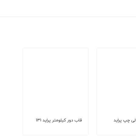
ی چپ پراید
قاب دور كیلومتر پراید 131
روبوق
(صبا