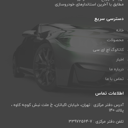
مطابق با آخرین استاندارهای خودروسازی
دسترسی سریع
خانه
محصولات
کاتالوگ اچ ای سی
اخبار
درباره ما
تماس با ما
اطلاعات تماس
آدرس دفتر مرکزی : تهران، خيابان اكباتان، خ ملت نبش كوچه كاوه ،
پلاك 140
تلفن دفتر مرکزی : 7-33972564