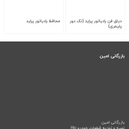
دياق فن رادياتور پرايد (تک دور
محافظ رادیاتور پراید
پليمری)
بازرگانی امین
بازرگانی امین
تهیه و توزیع قطعات خودرو Hic