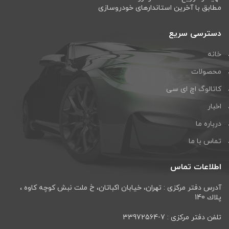
مطابق با آخرین استاندارهای خودروسازی
دسترسی سریع
خانه
محصولات
کاتالوگ اچ ای سی
اخبار
درباره ما
تماس با ما
اطلاعات تماس
آدرس دفتر مرکزی : تهران، خيابان اكباتان، خ ملت نبش كوچه كاوه ،
پلاك 140
تلفن دفتر مرکزی : 7-33972564