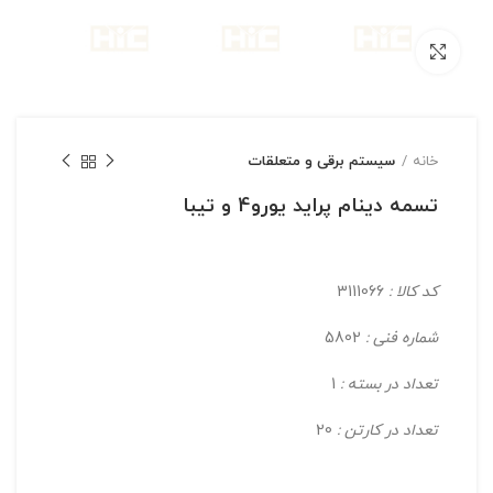
بزرگنمایی تصویر
خانه
سیستم برقی و متعلقات
تسمه دينام پرايد يورو4 و تيبا
کد کالا :
3111066
شماره فنی :
5802
تعداد در بسته :
1
تعداد در کارتن :
20