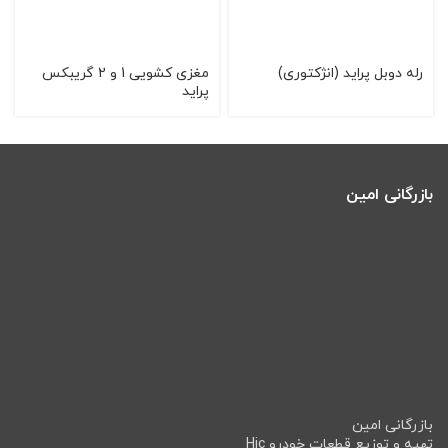
رله دوبل پراید (انژکتوری)
مغزی کشویی 1 و 2 گریبکس
پراید
بازرگانی امین
بازرگانی امین
تهیه و توزیع قطعات خودرو Hic