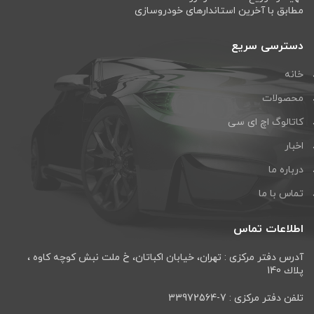
مطابق با آخرین استاندارهای خودروسازی
دسترسی سریع
خانه
محصولات
کاتالوگ اچ ای سی
اخبار
درباره ما
تماس با ما
اطلاعات تماس
آدرس دفتر مرکزی : تهران، خيابان اكباتان، خ ملت نبش كوچه كاوه ،
پلاك 140
تلفن دفتر مرکزی : 7-33972564