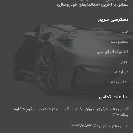
مطابق با آخرین استاندارهای خودروسازی
دسترسی سریع
خانه
محصولات
کاتالوگ اچ ای سی
اخبار
درباره ما
تماس با ما
اطلاعات تماس
آدرس دفتر مرکزی : تهران، خيابان اكباتان، خ ملت نبش كوچه كاوه ،
پلاك 140
تلفن دفتر مرکزی : 7-33972564