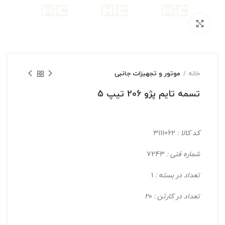
بزرگنمایی تصویر
خانه
موتور و تجهیزات جانبی
تسمه تایم پژو 206 تیپ 5
کد کالا :
3111062
شماره فنی :
7243
تعداد در بسته :
1
تعداد در کارتن : 20