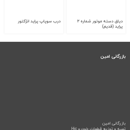
دیاق دسته موتور شماره 2
درب سوپاپ پراید انژکتور
پراید (قدیم)
بازرگانی امین
بازرگانی امین
تهیه و توزیع قطعات خودرو Hic