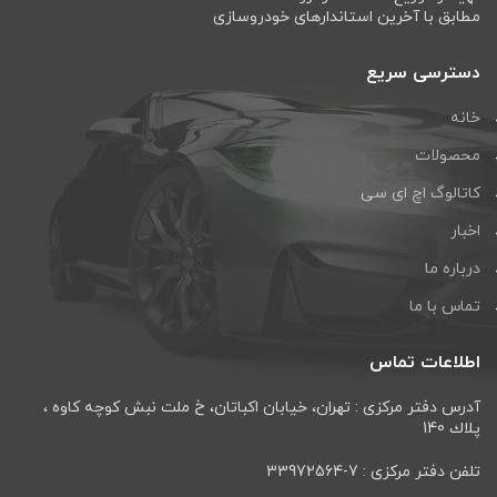
مطابق با آخرین استاندارهای خودروسازی
دسترسی سریع
خانه
محصولات
کاتالوگ اچ ای سی
اخبار
درباره ما
تماس با ما
اطلاعات تماس
آدرس دفتر مرکزی : تهران، خيابان اكباتان، خ ملت نبش كوچه كاوه ،
پلاك 140
تلفن دفتر مرکزی : 7-33972564