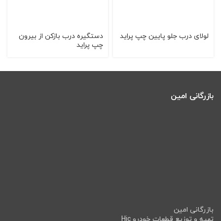
لولای درب جلو پایین چپ پراید
دستگیره درب بازکن از بیرون
چپ پراید
بازرگانی امین
بازرگانی امین
تهیه و توزیع قطعات خودرو Hic