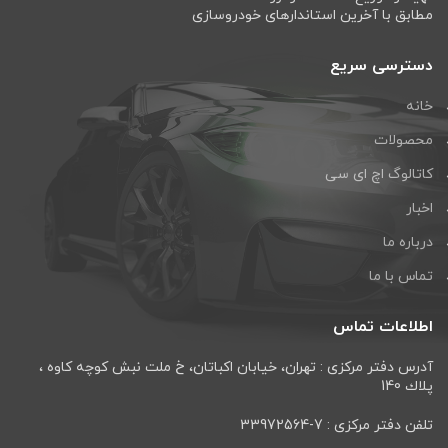
مطابق با آخرین استاندارهای خودروسازی
دسترسی سریع
خانه
محصولات
کاتالوگ اچ ای سی
اخبار
درباره ما
تماس با ما
اطلاعات تماس
آدرس دفتر مرکزی : تهران، خيابان اكباتان، خ ملت نبش كوچه كاوه ،
پلاك 140
تلفن دفتر مرکزی : 7-33972564