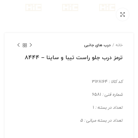
بزرگنمایی تصویر
خانه
درب های جانبی
ترمز درب جلو راست تیبا و ساینا – 8444
کد کالا :
3128164
شماره فنی :
6581
تعداد در بسته :
1
تعداد در بسته میانی : 5