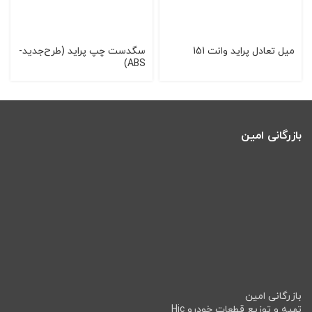
میل تعادل پراید وانت 151
سگدست چپ پرايد (طرح‌جديد-
ABS)
بازرگانی امین
بازرگانی امین
تهیه و توزیع قطعات خودرو Hic