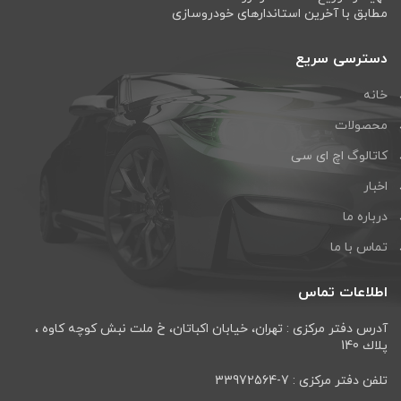
مطابق با آخرین استاندارهای خودروسازی
دسترسی سریع
خانه
محصولات
کاتالوگ اچ ای سی
اخبار
درباره ما
تماس با ما
اطلاعات تماس
آدرس دفتر مرکزی : تهران، خيابان اكباتان، خ ملت نبش كوچه كاوه ،
پلاك 140
تلفن دفتر مرکزی : 7-33972564