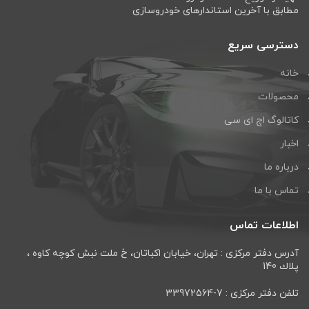
مطابق با آخرین استاندارهای خودروسازی
دسترسی سریع
خانه
محصولات
کاتالوگ اچ ای سی
اخبار
درباره ما
تماس با ما
اطلاعات تماس
آدرس دفتر مرکزی : تهران، خيابان اكباتان، خ ملت نبش كوچه كاوه ،
پلاك 140
تلفن دفتر مرکزی : 7-33972564