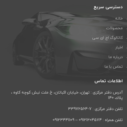
دسترسی سریع
خانه
محصولات
کاتالوگ اچ ای سی
اخبار
درباره ما
تماس با ما
اطلاعات تماس
آدرس دفتر مرکزی : تهران، خيابان اكباتان، خ ملت نبش كوچه كاوه ،
پلاك 140
تلفن دفتر مرکزی : 7-33972564
تلفن همراه : 09121204574 – 09123441109