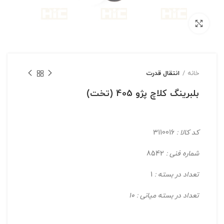
بزرگنمایی تصویر
خانه
انتقال قدرت
بلبرینگ کلاچ پژو 405 (تخت)
کد کالا :
3110016
شماره فنی :
8542
تعداد در بسته :
1
تعداد در بسته میانی : 10