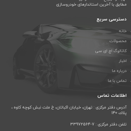
مطابق با آخرین استاندارهای خودروسازی
دسترسی سریع
خانه
محصولات
کاتالوگ اچ ای سی
اخبار
درباره ما
تماس با ما
اطلاعات تماس
آدرس دفتر مرکزی : تهران، خيابان اكباتان، خ ملت نبش كوچه كاوه ،
پلاك 140
تلفن دفتر مرکزی : 7-33972564