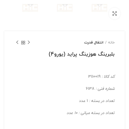
بزرگنمایی تصویر
خانه
انتقال قدرت
بلبرینگ هوزینگ پراید (یورو4)
کد کالا :
3110019
شماره فنی :
6138
تعداد در بسته :
1 عدد
تعداد در بسته میانی : 10 عدد