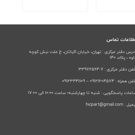
طلاعات تماس
درس دفتر مرکزی : تهران، خيابان اكباتان، خ ملت نبش كوچه
وه ، پلاك 140
فن دفتر مرکزی : 7-33972564
ن همراه : 09121204574 – 09123441109
عات پاسخگویی : شنبه تا چهارشنبه؛ ساعت 10:00 الی 17:00
ل : hicpart@gmail.com