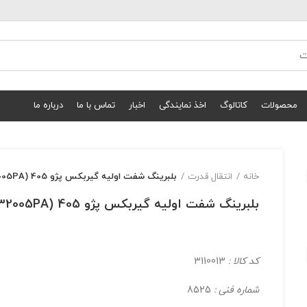
محصولات
کاتالوگ
اخذ نمایندگی
اخبار
تماس با ما
درباره ما
خانه
انتقال قدرت
بلبرینگ شفت اولیه گیربکس پژو 405 (32005PA)
بلبرینگ شفت اولیه گیربکس پژو 405 (32005PA)
کد کالا :
3110013
شماره فنی :
8525