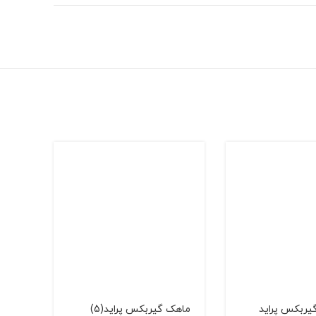
یربکس پراید
ماهک گیربکس پراید(5)
کشویی ک