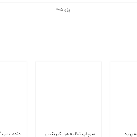
پژو 405
سوپاپ تخلیه هوا گیربکس
دنده عقب گ