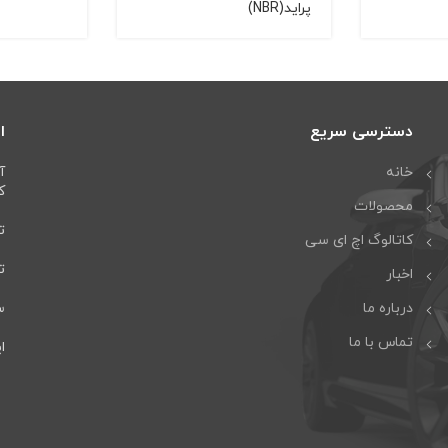
پراید(NBR)
دسترسی سریع
ا
خانه
آ
كا
محصولات
تل
کاتالوگ اچ ای سی
تلف
اخبار
درباره ما
سا
تماس با ما
ایمی