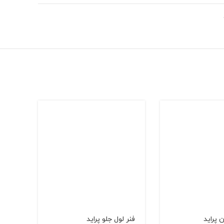
 پرايد
فنر لول جلو پراید
سگدس