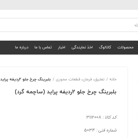
محصولات
کاتالوگ
اخذ نمایندگی
اخبار
تماس با ما
درباره ما
خانه
تعلیق، فرمان، قطعات محوری
بلبرينگ چرخ جلو 2رديفه پرايد (ساچمه گرد)
بلبرينگ چرخ جلو 2رديفه پرايد (ساچمه گرد)
کد کالا :
3112008
شماره فنی :
5034