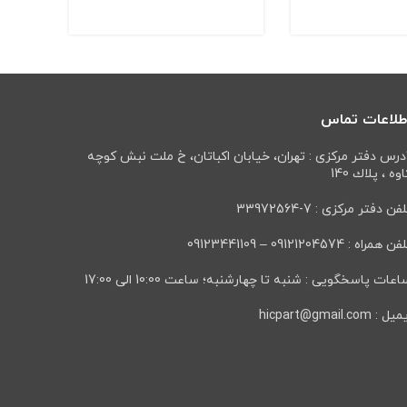
(طرح
طلاعات تماس
درس دفتر مرکزی : تهران، خيابان اكباتان، خ ملت نبش كوچه
وه ، پلاك 140
فن دفتر مرکزی : 7-33972564
ن همراه : 09121204574 – 09123441109
عات پاسخگویی : شنبه تا چهارشنبه؛ ساعت 10:00 الی 17:00
ل : hicpart@gmail.com