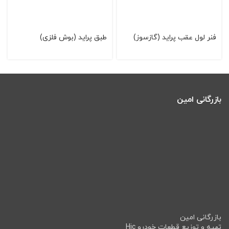
فنر لول عقب پراید (گازسوز)
طبق پرايد (بوش فلزی)
بازرگانی امین
بازرگانی امین
تهیه و توزیع قطعات خودرو Hic