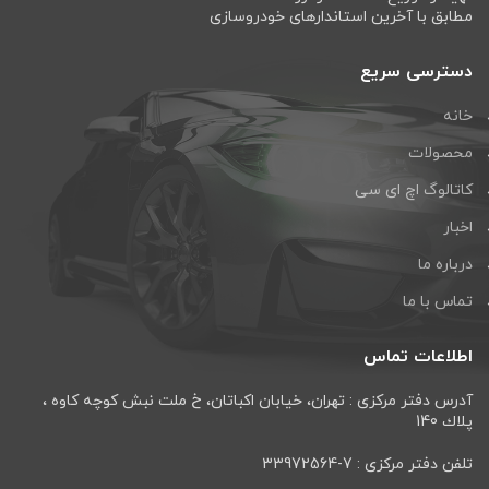
مطابق با آخرین استاندارهای خودروسازی
دسترسی سریع
خانه
محصولات
کاتالوگ اچ ای سی
اخبار
درباره ما
تماس با ما
اطلاعات تماس
آدرس دفتر مرکزی : تهران، خيابان اكباتان، خ ملت نبش كوچه كاوه ،
پلاك 140
تلفن دفتر مرکزی : 7-33972564