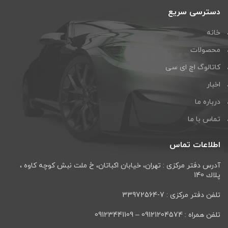
دسترسی سریع
خانه
محصولات
کاتالوگ اچ ای سی
اخبار
درباره ما
تماس با ما
اطلاعات تماس
آدرس دفتر مرکزی : تهران، خيابان اكباتان، خ ملت نبش كوچه كاوه ،
پلاك 140
تلفن دفتر مرکزی : 7-33972564
تلفن همراه : 09121204574 – 09123441109