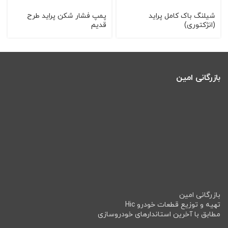
شیلنگ باک کامل پراید
پمپ فشار شکن پراید طرح
(انژکتوری)
قدیم
بازرگانی امین
بازرگانی امین
تهیه و توزیع قطعات خودرو Hic
مطابق با آخرین استاندارهای خودروسازی