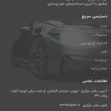
مطابق با آخرین استاندارهای خودروسازی
دسترسی سریع
خانه
محصولات
کاتالوگ اچ ای سی
اخبار
درباره ما
تماس با ما
اطلاعات تماس
آدرس دفتر مرکزی : تهران، خيابان اكباتان، خ ملت نبش كوچه كاوه ،
پلاك 140
تلفن دفتر مرکزی : 7-33972564