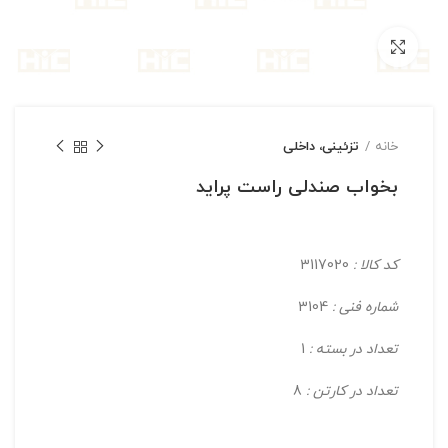
بزرگنمایی تصویر
خانه
تزئینی، داخلی
بخواب صندلی راست پراید
کد کالا :
3117020
شماره فنی :
3104
تعداد در بسته :
1
تعداد در کارتن :
8