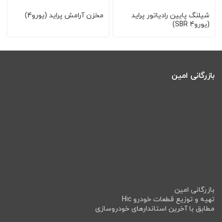
شيلنگ پايين رادياتور پرايد
مخزن آرامش پرايد (يورو4)
(يورو4 SBR)
بازرگانی امین
بازرگانی امین
تهیه و توزیع قطعات خودرو Hic
مطابق با آخرین استاندارهای خودروسازی