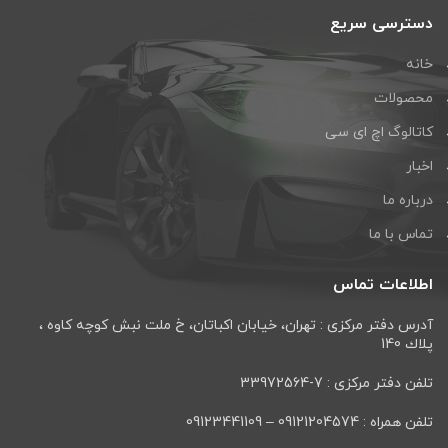
دسترسی سریع
خانه
محصولات
کاتالوگ اچ ای سی
اخبار
درباره ما
تماس با ما
اطلاعات تماس
آدرس دفتر مرکزی : تهران، خيابان اكباتان، خ ملت نبش كوچه كاوه ،
پلاك 140
تلفن دفتر مرکزی : 7-33972564
تلفن همراه : 09121204574 – 09123441109