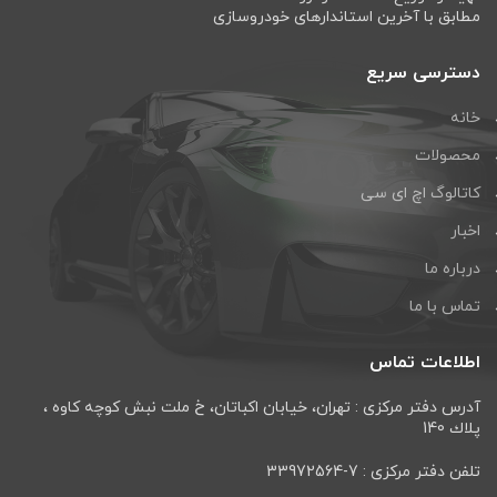
مطابق با آخرین استاندارهای خودروسازی
دسترسی سریع
خانه
محصولات
کاتالوگ اچ ای سی
اخبار
درباره ما
تماس با ما
اطلاعات تماس
آدرس دفتر مرکزی : تهران، خيابان اكباتان، خ ملت نبش كوچه كاوه ،
پلاك 140
تلفن دفتر مرکزی : 7-33972564