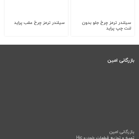
سيلندر ترمز چرخ جلو بدون
سيلندر ترمز چرخ عقب پرايد
لنت چپ پرايد
بازرگانی امین
بازرگانی امین
تهیه و توزیع قطعات خودرو Hic