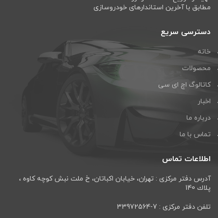
مطابق با آخرین استاندارهای خودروسازی
دسترسی سریع
خانه
محصولات
کاتالوگ اچ ای سی
اخبار
درباره ما
تماس با ما
اطلاعات تماس
آدرس دفتر مرکزی : تهران، خيابان اكباتان، خ ملت نبش كوچه كاوه ،
پلاك 140
تلفن دفتر مرکزی : 7-33972564