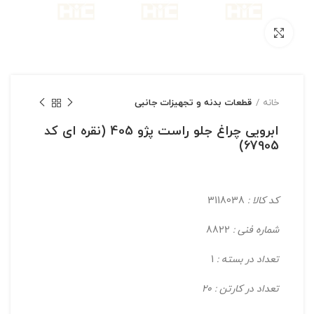
بزرگنمایی تصویر
خانه
قطعات بدنه و تجهیزات جانبی
ابرویی چراغ جلو راست پژو 405 (نقره ای کد
67905)
کد کالا :
3118038
شماره فنی :
8822
تعداد در بسته :
1
تعداد در کارتن : 20