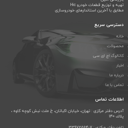
تهیه و توزیع قطعات خودرو Hic
مطابق با آخرین استاندارهای خودروسازی
دسترسی سریع
خانه
محصولات
کاتالوگ اچ ای سی
اخبار
درباره ما
تماس با ما
اطلاعات تماس
آدرس دفتر مرکزی : تهران، خيابان اكباتان، خ ملت نبش كوچه كاوه ،
پلاك 140
تلفن دفتر مرکزی : 7-33972564