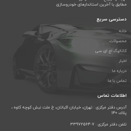
مطابق با آخرین استاندارهای خودروسازی
دسترسی سریع
خانه
محصولات
کاتالوگ اچ ای سی
اخبار
درباره ما
تماس با ما
اطلاعات تماس
آدرس دفتر مرکزی : تهران، خيابان اكباتان، خ ملت نبش كوچه كاوه ،
پلاك 140
تلفن دفتر مرکزی : 7-33972564