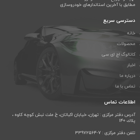
مطابق با آخرین استاندارهای خودروسازی
دسترسی سریع
خانه
محصولات
کاتالوگ اچ ای سی
اخبار
درباره ما
تماس با ما
اطلاعات تماس
آدرس دفتر مرکزی : تهران، خيابان اكباتان، خ ملت نبش كوچه كاوه ،
پلاك 140
تلفن دفتر مرکزی : 7-33972564