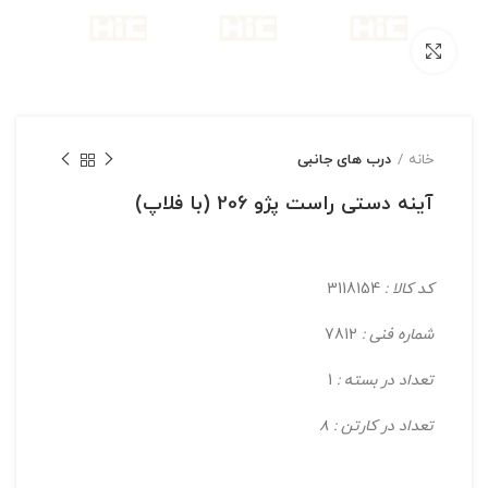
بزرگنمایی تصویر
خانه
درب های جانبی
آینه دستی راست پژو 206 (با فلاپ)
کد کالا :
3118154
شماره فنی :
7812
تعداد در بسته :
1
تعداد در کارتن : 8