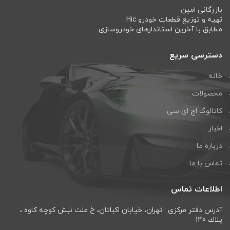
بازرگانی امین
تهیه و توزیع قطعات خودرو Hic
مطابق با آخرین استاندارهای خودروسازی
دسترسی سریع
خانه
محصولات
کاتالوگ اچ ای سی
اخبار
درباره ما
تماس با ما
اطلاعات تماس
آدرس دفتر مرکزی : تهران، خيابان اكباتان، خ ملت نبش كوچه كاوه ،
پلاك 140