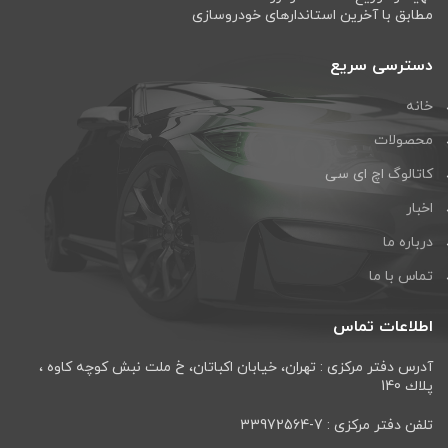
مطابق با آخرین استاندارهای خودروسازی
دسترسی سریع
خانه
محصولات
کاتالوگ اچ ای سی
اخبار
درباره ما
تماس با ما
اطلاعات تماس
آدرس دفتر مرکزی : تهران، خيابان اكباتان، خ ملت نبش كوچه كاوه ،
پلاك 140
تلفن دفتر مرکزی : 7-33972564