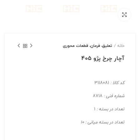
بزرگنمایی تصویر
خانه
تعلیق، فرمان، قطعات محوری
آچار چرخ پژو 405
کد کالا :
3118081
شماره فنی :
8718
تعداد در بسته :
1
تعداد در بسته میانی : 10