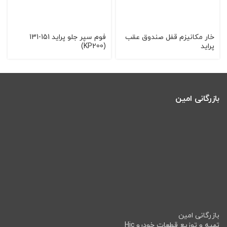
خار مکانیزم قفل صندوق عقب
فوم سپر جلو پراید 151-131
پراید
(KP200)
بازرگانی امین
بازرگانی امین
تهیه و توزیع قطعات خودرو Hic