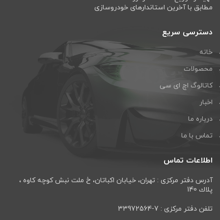
مطابق با آخرین استاندارهای خودروسازی
دسترسی سریع
خانه
محصولات
کاتالوگ اچ ای سی
اخبار
درباره ما
تماس با ما
اطلاعات تماس
آدرس دفتر مرکزی : تهران، خيابان اكباتان، خ ملت نبش كوچه كاوه ،
پلاك 140
تلفن دفتر مرکزی : 7-33972564