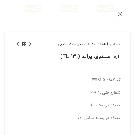
بزرگنمایی تصویر
خانه
قطعات بدنه و تجهیزات جانبی
آرم صندوق پراید (131-TL)
کد کالا :
3118115
شماره فنی :
6182
تعداد در بسته :
1
تعداد در بسته میانی : 10