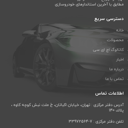
مطابق با آخرین استاندارهای خودروسازی
دسترسی سریع
خانه
محصولات
کاتالوگ اچ ای سی
اخبار
درباره ما
تماس با ما
اطلاعات تماس
آدرس دفتر مرکزی : تهران، خيابان اكباتان، خ ملت نبش كوچه كاوه ،
پلاك 140
تلفن دفتر مرکزی : 7-33972564