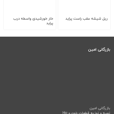
ریل شیشه عقب راست‌ پراید
خار خورشیدی واسطه درب
پراید
بازرگانی امین
بازرگانی امین
تهیه و توزیع قطعات خودرو Hic