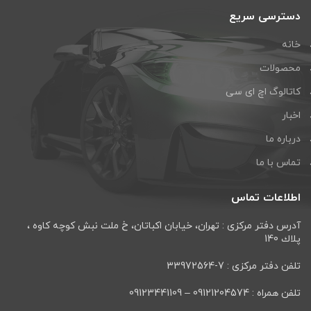
دسترسی سریع
خانه
محصولات
کاتالوگ اچ ای سی
اخبار
درباره ما
تماس با ما
اطلاعات تماس
آدرس دفتر مرکزی : تهران، خيابان اكباتان، خ ملت نبش كوچه كاوه ،
پلاك 140
تلفن دفتر مرکزی : 7-33972564
تلفن همراه : 09121204574 – 09123441109