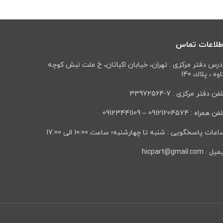
طلاعات تماس
درس دفتر مرکزی : تهران، خيابان اكباتان، خ ملت نبش كوچه
وه ، پلاك 140
فن دفتر مرکزی : 7-33972564
ن همراه : 09121204574 – 09123441109
عات پاسخگویی : شنبه تا چهارشنبه؛ ساعت 10:00 الی 17:00
ل : hicpart@gmail.com