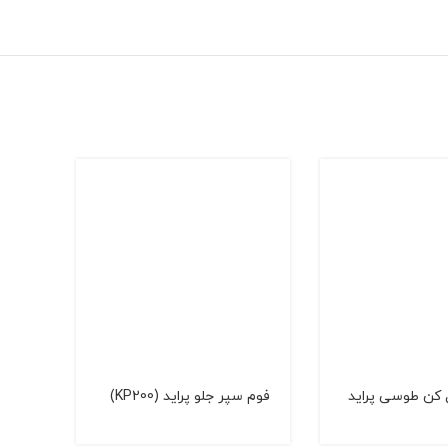
 کن طوسی پراید
فوم سپر جلو پراید (KP200)
خار ا