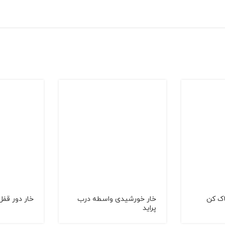
اک کن
خار خورشیدی واسطه درب
خار دور قفل
پراید