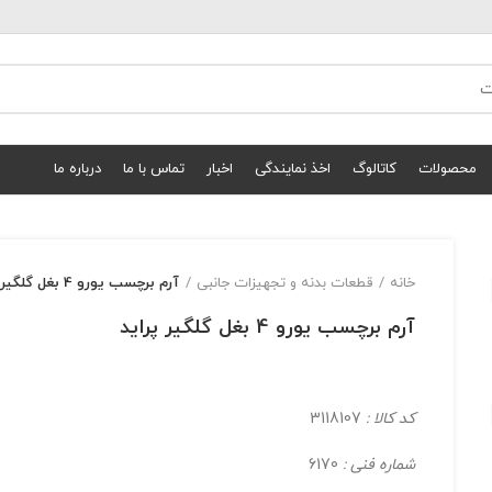
محصولات
کاتالوگ
اخذ نمایندگی
اخبار
تماس با ما
درباره ما
خانه
قطعات بدنه و تجهیزات جانبی
آرم برچسب یورو 4 بغل گلگیر پراید
آرم برچسب یورو 4 بغل گلگیر پراید
کد کالا :
3118107
شماره فنی :
6170