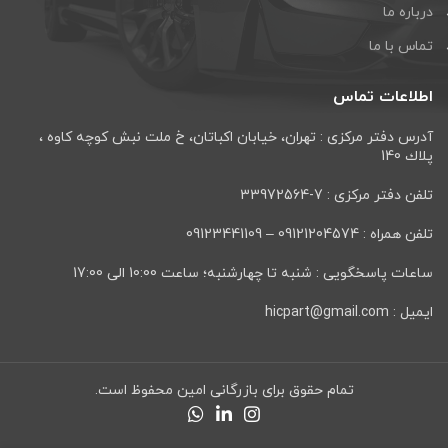
درباره ما
تماس با ما
اطلاعات تماس
آدرس دفتر مرکزی : تهران، خيابان اكباتان، خ ملت نبش كوچه كاوه ،
پلاك 140
تلفن دفتر مرکزی : 7-33972564
تلفن همراه : 09121204574 – 09123441109
ساعات پاسخگویی : شنبه تا چهارشنبه؛ ساعت 10:00 الی 17:00
ایمیل : hicpart@gmail.com
تمام حقوق برای بازرگانی امین محفوظ است.