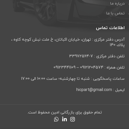
درباره ما
تماس با ما
اطلاعات تماس
آدرس دفتر مرکزی : تهران، خيابان اكباتان، خ ملت نبش كوچه كاوه ،
پلاك 140
تلفن دفتر مرکزی : 7-33972564
تلفن همراه : 09121204574 – 09123441109
ساعات پاسخگویی : شنبه تا چهارشنبه؛ ساعت 10:00 الی 17:00
ایمیل : hicpart@gmail.com
تمام حقوق برای بازرگانی امین محفوظ است.