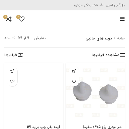
بازرگانی امین - قطعات یدکی خودرو
0
0
نمایش 1–9 از 159 نتیجه
خانه
درب های جانبی
مشاهده فیلترها
فیلترها
خار تودری پژو 405 (سفید)
آینه بغل چپ پراید 141