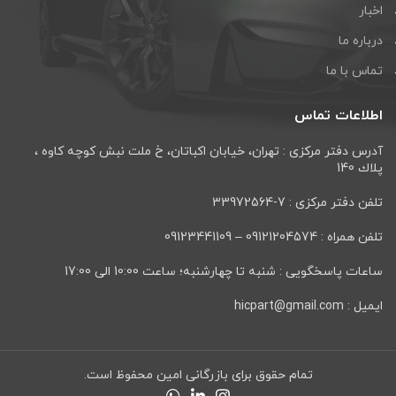
اخبار
درباره ما
تماس با ما
اطلاعات تماس
آدرس دفتر مرکزی : تهران، خيابان اكباتان، خ ملت نبش كوچه كاوه ،
پلاك 140
تلفن دفتر مرکزی : 7-33972564
تلفن همراه : 09121204574 – 09123441109
ساعات پاسخگویی : شنبه تا چهارشنبه؛ ساعت 10:00 الی 17:00
ایمیل : hicpart@gmail.com
تمام حقوق برای بازرگانی امین محفوظ است.