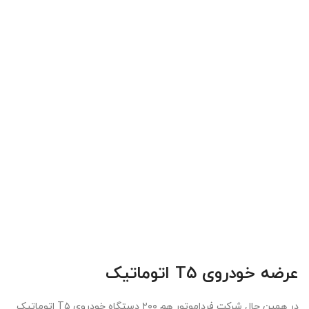
عرضه خودروی T۵ اتوماتیک
در همین حال شرکت فرداموتور هم ۲۰۰ دستگاه خودروی T۵ اتوماتیک