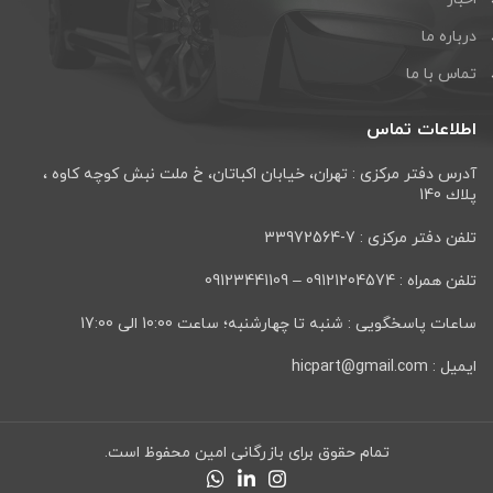
درباره ما
تماس با ما
اطلاعات تماس
آدرس دفتر مرکزی : تهران، خيابان اكباتان، خ ملت نبش كوچه كاوه ،
پلاك 140
تلفن دفتر مرکزی : 7-33972564
تلفن همراه : 09121204574 – 09123441109
ساعات پاسخگویی : شنبه تا چهارشنبه؛ ساعت 10:00 الی 17:00
ایمیل : hicpart@gmail.com
تمام حقوق برای بازرگانی امین محفوظ است.