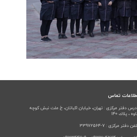
طلاعات تماس
درس دفتر مرکزی : تهران، خيابان اكباتان، خ ملت نبش كوچه
وه ، پلاك 140
فن دفتر مرکزی : 7-33972564