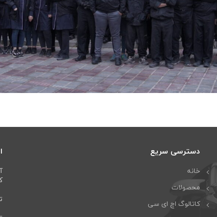
دسترسی سریع
ا
خانه
آ
كا
محصولات
تل
کاتالوگ اچ ای سی